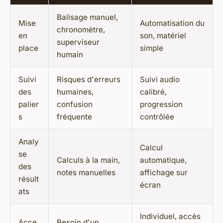
Balisage manuel,
Mise
Automatisation du
chronomètre,
en
son, matériel
superviseur
place
simple
humain
Suivi
Risques d'erreurs
Suivi audio
des
humaines,
calibré,
palier
confusion
progression
s
fréquente
contrôlée
Analy
Calcul
se
Calculs à la main,
automatique,
des
notes manuelles
affichage sur
résult
écran
ats
Individuel, accès
Acce
Besoin d'un