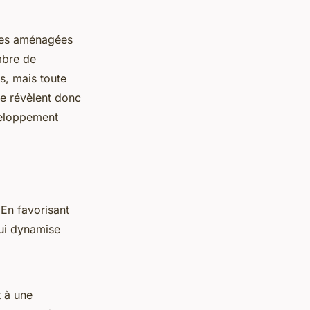
lles aménagées
mbre de
rs, mais toute
se révèlent donc
éveloppement
 En favorisant
qui dynamise
t à une