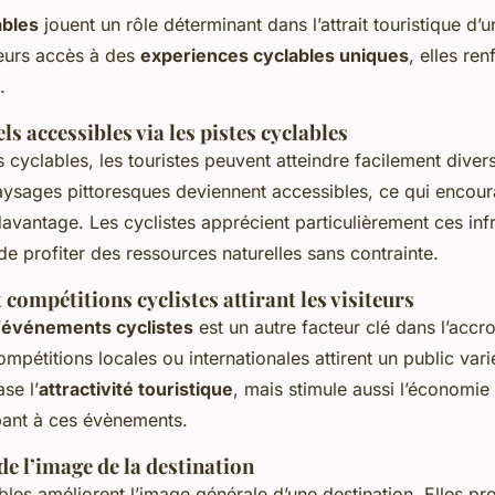
ables
jouent un rôle déterminant dans l’attrait touristique d’
teurs accès à des
experiences cyclables uniques
, elles re
.
ls accessibles via les pistes cyclables
 cyclables, les touristes peuvent atteindre facilement diver
aysages pittoresques deviennent accessibles, ce qui encoura
avantage. Les cyclistes apprécient particulièrement ces infr
de profiter des ressources naturelles sans contrainte.
compétitions cyclistes attirant les visiteurs
’
événements cyclistes
est un autre facteur clé dans l’accr
mpétitions locales ou internationales attirent un public var
se l’
attractivité touristique
, mais stimule aussi l’économie
ipant à ces évènements.
e l’image de la destination
bles améliorent l’image générale d’une destination. Elles p