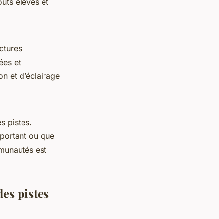
oûts élevés et
uctures
ées et
on et d’éclairage
s pistes.
mportant ou que
munautés est
es pistes