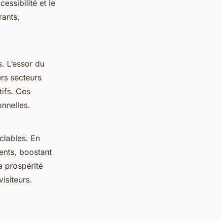
ssibilité et le
rants,
. L’essor du
rs secteurs
tifs. Ces
onnelles.
clables. En
ients, boostant
la prospérité
isiteurs.