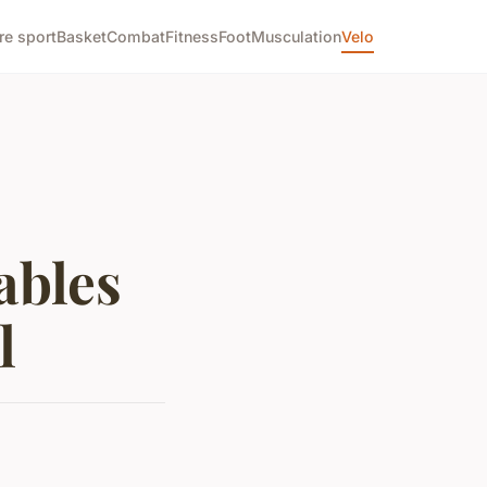
re sport
Basket
Combat
Fitness
Foot
Musculation
Velo
ables
l