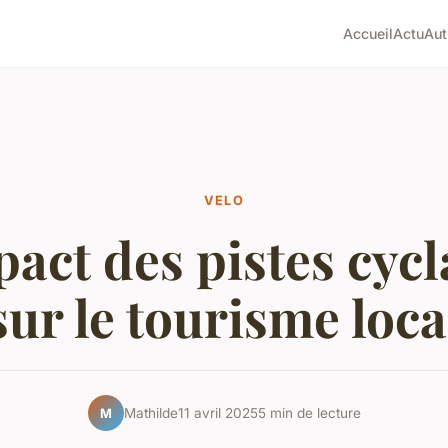
Accueil
Actu
Aut
VELO
pact des pistes cycl
sur le tourisme loca
Mathilde
11 avril 2025
5 min de lecture
M