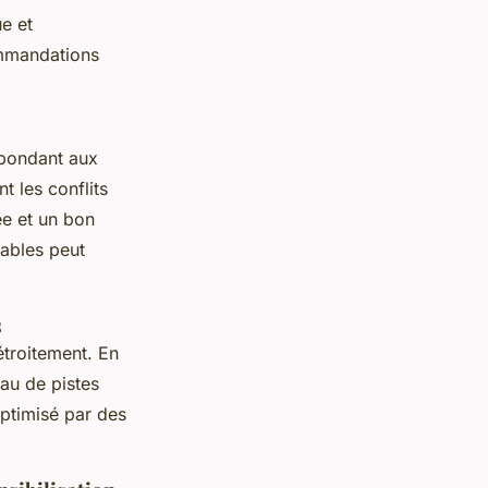
e et
ommandations
épondant aux
t les conflits
ée et un bon
rables peut
s
étroitement. En
au de pistes
optimisé par des