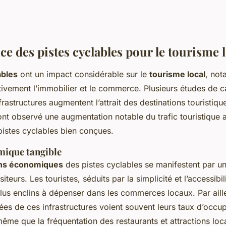
e des pistes cyclables pour le tourisme 
ables
ont un impact considérable sur le
tourisme local
, no
itivement l’immobilier et le commerce. Plusieurs études de 
astructures augmentent l’attrait des destinations touristiqu
 ont observé une augmentation notable du trafic touristique 
e pistes cyclables bien conçues.
ique tangible
ons économiques
des pistes cyclables se manifestent par u
iteurs. Les touristes, séduits par la simplicité et l’accessibi
plus enclins à dépenser dans les commerces locaux. Par aille
ées de ces infrastructures voient souvent leurs taux d’occu
me que la fréquentation des restaurants et attractions loc