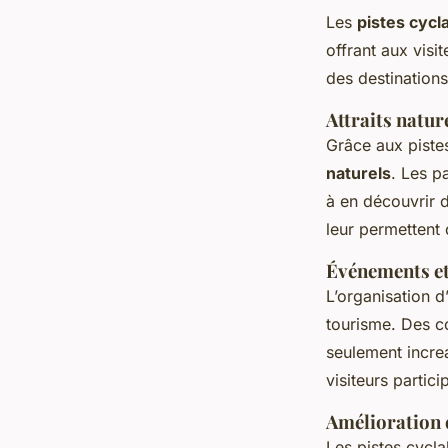
Les
pistes cycl
offrant aux visi
des destinations
Attraits nature
Grâce aux pistes
naturels
. Les p
à en découvrir d
leur permettent 
Événements et 
L’organisation d
tourisme. Des co
seulement increa
visiteurs partic
Amélioration d
Les pistes cycla