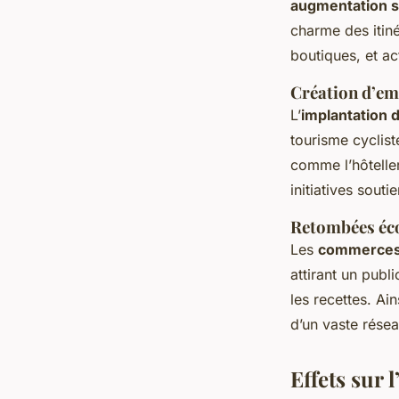
augmentation si
charme des itiné
boutiques, et ac
Création d’emp
L’
implantation 
tourisme cyclis
comme l’hôteller
initiatives souti
Retombées éc
Les
commerces
attirant un publ
les recettes. Ai
d’un vaste résea
Effets sur l