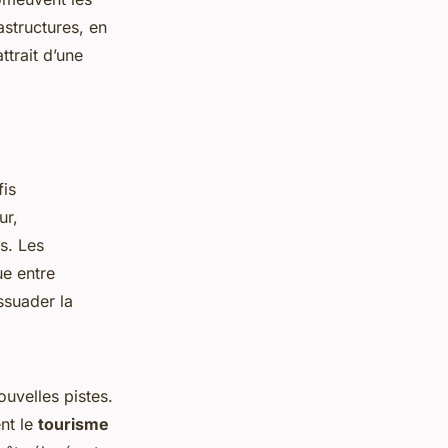
astructures, en
ttrait d’une
is
ur,
s. Les
ue entre
ssuader la
ouvelles pistes.
nt le
tourisme