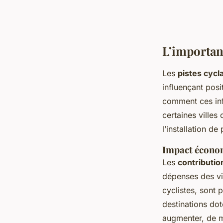
L’importanc
Les
pistes cycl
influençant pos
comment ces infr
certaines villes
l’installation d
Impact économ
Les
contributi
dépenses des vis
cyclistes, sont 
destinations dot
augmenter, de mê