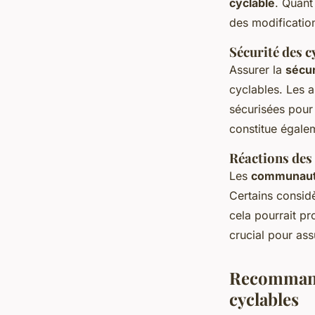
cyclable
. Quant
des modification
Sécurité des c
Assurer la
sécur
cyclables. Les 
sécurisées pour 
constitue égale
Réactions des
Les
communauté
Certains consid
cela pourrait p
crucial pour assu
Recommanda
cyclables