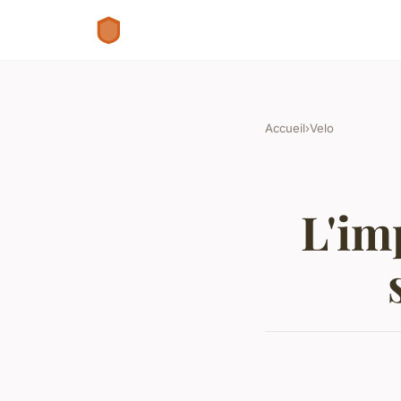
Accueil
›
Velo
L'im