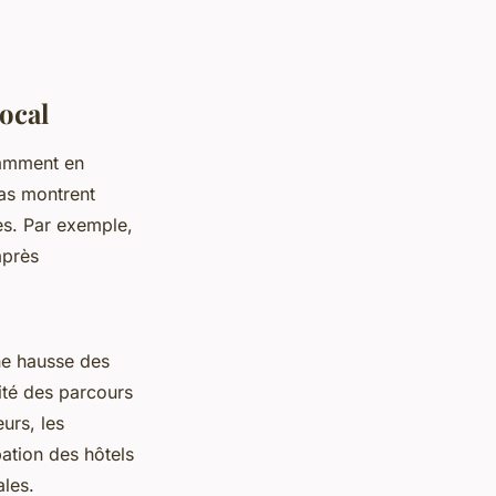
local
tamment en
cas montrent
es. Par exemple,
après
ne hausse des
lité des parcours
urs, les
pation des hôtels
ales.