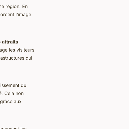
une région. En
nforcent l’image
s
attraits
ge les visiteurs
astructures qui
oissement du
ié. Cela non
 grâce aux
romeuvent les